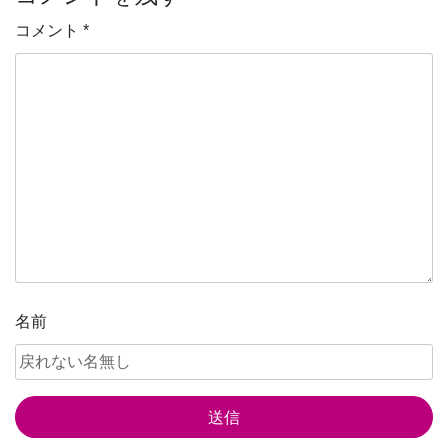
ナ
ビ
コメント
*
ゲ
ー
シ
ョ
ン
名前