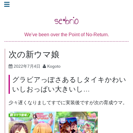
コ
☰
ン
se*brio
テ
ン
We've been over the Point of No-Return.
ツ
へ
次の新ウマ娘
ス
キ
2022年7月4日
Kogoto
ッ
グラビアっぽさあるしタイキかわい
プ
いしおっぱい大きいし…
少々遅くなりましてすでに実装後ですが次の育成ウマ。