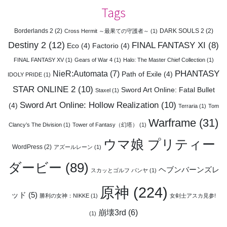
Tags
Borderlands 2
(2)
DARK SOULS 2
(2)
Cross Hermit ～最果ての守護者～
(1)
Destiny 2
(12)
FINAL FANTASY XI
(8)
Eco
(4)
Factorio
(4)
FINAL FANTASY XV
(1)
Gears of War 4
(1)
Halo: The Master Chief Collection
(1)
PHANTASY
NieR:Automata
(7)
Path of Exile
(4)
IDOLY PRIDE
(1)
STAR ONLINE 2
(10)
Sword Art Online: Fatal Bullet
Staxel
(1)
Sword Art Online: Hollow Realization
(10)
(4)
Terraria
(1)
Tom
Warframe
(31)
Clancy’s The Division
(1)
Tower of Fantasy（幻塔）
(1)
ウマ娘 プリティー
WordPress
(2)
アズールレーン
(1)
ダービー
(89)
ヘブンバーンズレ
スカッとゴルフ パンヤ
(1)
原神
(224)
ッド
(5)
勝利の女神：NIKKE
(1)
女剣士アスカ見参!
崩壊3rd
(6)
(1)