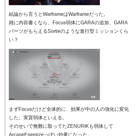
結論から言うとWarframeはWarframeだった。
雑に内容書くなら、Focus弱体にGARAの追加、GARA
パーツがもらえるSortieのような進行型ミッションくら
い？
まずFocusだけど全体的に、効果が中の人の強化に変化
した。実質弱体といえる。
そのせいで無難に取ってたZENURIKも弱体して
ArcaneEnergizeっぽい効果になった。