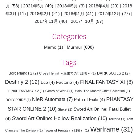
月
(53)
2021年5月
(49)
2018年5月
(3)
2018年4月
(20)
2018
年3月
(11)
2018年2月
(21)
2018年1月
(41)
2017年12月
(27)
2017年11月
(40)
2017年10月
(57)
Categories
Memo
(1)
Murmur
(608)
Tags
Borderlands 2
(2)
DARK SOULS 2
(2)
Cross Hermit ～最果ての守護者～
(1)
Destiny 2
(12)
FINAL FANTASY XI
(8)
Eco
(4)
Factorio
(4)
FINAL FANTASY XV
(1)
Gears of War 4
(1)
Halo: The Master Chief Collection
(1)
PHANTASY
NieR:Automata
(7)
Path of Exile
(4)
IDOLY PRIDE
(1)
STAR ONLINE 2
(10)
Sword Art Online: Fatal Bullet
Staxel
(1)
Sword Art Online: Hollow Realization
(10)
(4)
Terraria
(1)
Tom
Warframe
(31)
Clancy’s The Division
(1)
Tower of Fantasy（幻塔）
(1)