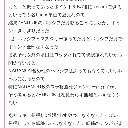
もともと振ってあったポイントをBA後にRespecできる
といっても各Focus単位で還元なので、
結局ZENURIKのパッシブだけ取ることにしたが、ポイ
ントぎりぎりだった。
元はパッシブとマスタリー振ってたけどパッシブだけで
ポイント全部なくなった。
まあそれ以外の項目はロックされてて現状振れないから
関係ないけど。
NARAMON含め他のパッシブはあってもなくてもいいレ
ベルになったので、
特にNARAMON教のスラ格脳死ジャンキーは終了か。
そう考えるとZENURIKは相変わらず無難といえなくも
ない。
あと５キー長押しの波動出すやつ、なくなったっぽい。
長押ししても転移しかしなくなった。転移のテンポがよ