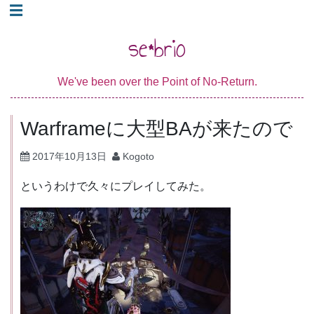
コ
☰
ン
se*brio
テ
ン
We've been over the Point of No-Return.
ツ
へ
Warframeに大型BAが来たので
ス
キ
2017年10月13日
Kogoto
ッ
プ
というわけで久々にプレイしてみた。