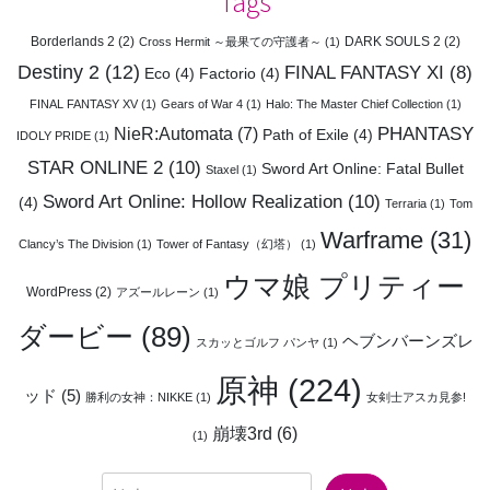
Tags
Borderlands 2
(2)
DARK SOULS 2
(2)
Cross Hermit ～最果ての守護者～
(1)
Destiny 2
(12)
FINAL FANTASY XI
(8)
Eco
(4)
Factorio
(4)
FINAL FANTASY XV
(1)
Gears of War 4
(1)
Halo: The Master Chief Collection
(1)
PHANTASY
NieR:Automata
(7)
Path of Exile
(4)
IDOLY PRIDE
(1)
STAR ONLINE 2
(10)
Sword Art Online: Fatal Bullet
Staxel
(1)
Sword Art Online: Hollow Realization
(10)
(4)
Terraria
(1)
Tom
Warframe
(31)
Clancy’s The Division
(1)
Tower of Fantasy（幻塔）
(1)
ウマ娘 プリティー
WordPress
(2)
アズールレーン
(1)
ダービー
(89)
ヘブンバーンズレ
スカッとゴルフ パンヤ
(1)
原神
(224)
ッド
(5)
勝利の女神：NIKKE
(1)
女剣士アスカ見参!
崩壊3rd
(6)
(1)
検