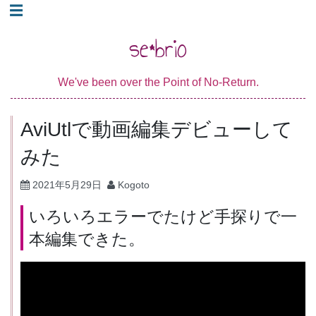
コ
☰
ン
se*brio
テ
ン
We've been over the Point of No-Return.
ツ
へ
AviUtlで動画編集デビューして
ス
キ
みた
ッ
2021年5月29日
Kogoto
プ
いろいろエラーでたけど手探りで一
本編集できた。