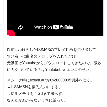
以前Live録画したDJMAXのプレイ動画を切り出して、
冒頭右下に曲名のテロップを入れただけ。
元動画はYoutubeからダウンロードしてきたので、微妙
にカクついているのはYoutubeLiveエンコのせい。
※シーク時にexedit.aufが0xc0000005例外を吐く。
→L-SMASHを優先入力にする。
→使用メモリを４GBまで減らす。
なんだかわからないうちに治った。