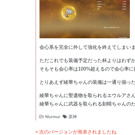
会心系を完全に外して強化を終えてしまい
ただこれでも装備予定だった杯よりはわず
そもそも会心率は100%超えるので会心率
とりあえず綾華ちゃんの装備は一通り揃っ
綾華ちゃんに聖遺物を取られるエウルアさ
綾華ちゃんに武器を取られる刻晴ちゃんの
Murmur
原神
投
次のバージョンが発表されましたね