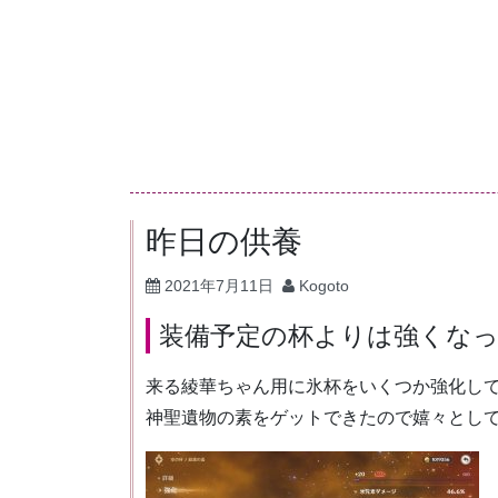
コ
ン
テ
ン
ツ
へ
ス
キ
昨日の供養
ッ
2021年7月11日
Kogoto
プ
装備予定の杯よりは強くな
来る綾華ちゃん用に氷杯をいくつか強化し
神聖遺物の素をゲットできたので嬉々とし