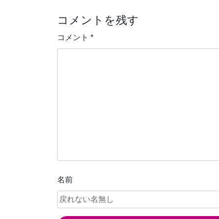
稿
コメントを残す
ナ
ビ
コメント
*
ゲ
ー
シ
ョ
ン
名前