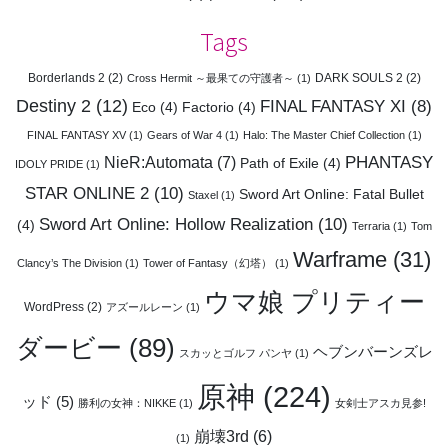
Tags
Borderlands 2
(2)
DARK SOULS 2
(2)
Cross Hermit ～最果ての守護者～
(1)
Destiny 2
(12)
FINAL FANTASY XI
(8)
Eco
(4)
Factorio
(4)
FINAL FANTASY XV
(1)
Gears of War 4
(1)
Halo: The Master Chief Collection
(1)
PHANTASY
NieR:Automata
(7)
Path of Exile
(4)
IDOLY PRIDE
(1)
STAR ONLINE 2
(10)
Sword Art Online: Fatal Bullet
Staxel
(1)
Sword Art Online: Hollow Realization
(10)
(4)
Terraria
(1)
Tom
Warframe
(31)
Clancy’s The Division
(1)
Tower of Fantasy（幻塔）
(1)
ウマ娘 プリティー
WordPress
(2)
アズールレーン
(1)
ダービー
(89)
ヘブンバーンズレ
スカッとゴルフ パンヤ
(1)
原神
(224)
ッド
(5)
勝利の女神：NIKKE
(1)
女剣士アスカ見参!
崩壊3rd
(6)
(1)