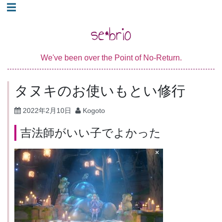
コ
☰
ン
se*brio
テ
ン
We've been over the Point of No-Return.
ツ
へ
タヌキのお使いもとい修行
ス
キ
2022年2月10日
Kogoto
ッ
吉法師がいい子でよかった
プ