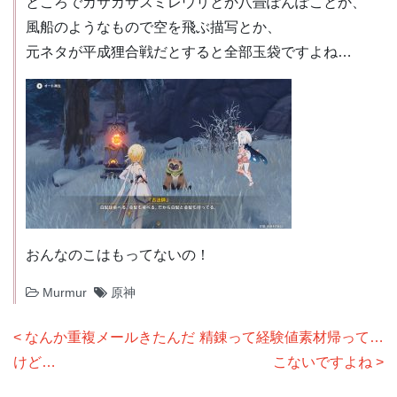
ところでカサカサスミレウリとか八畳ぽんぽことか、
風船のようなもので空を飛ぶ描写とか、
元ネタが平成狸合戦だとすると全部玉袋ですよね…
おんなのこはもってないの！
Murmur
原神
投
なんか重複メールきたんだ
精錬って経験値素材帰って…
稿
けど…
こないですよね
ナ