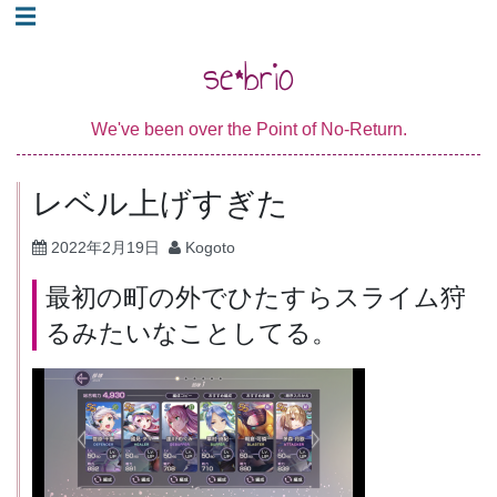
コ
☰
ン
se*brio
テ
ン
We've been over the Point of No-Return.
ツ
へ
レベル上げすぎた
ス
キ
2022年2月19日
Kogoto
ッ
最初の町の外でひたすらスライム狩
プ
るみたいなことしてる。