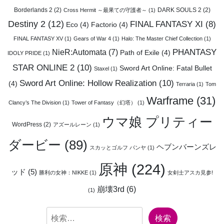
Borderlands 2
(2)
DARK SOULS 2
(2)
Cross Hermit ～最果ての守護者～
(1)
Destiny 2
(12)
FINAL FANTASY XI
(8)
Eco
(4)
Factorio
(4)
FINAL FANTASY XV
(1)
Gears of War 4
(1)
Halo: The Master Chief Collection
(1)
PHANTASY
NieR:Automata
(7)
Path of Exile
(4)
IDOLY PRIDE
(1)
STAR ONLINE 2
(10)
Sword Art Online: Fatal Bullet
Staxel
(1)
Sword Art Online: Hollow Realization
(10)
(4)
Terraria
(1)
Tom
Warframe
(31)
Clancy’s The Division
(1)
Tower of Fantasy（幻塔）
(1)
ウマ娘 プリティー
WordPress
(2)
アズールレーン
(1)
ダービー
(89)
ヘブンバーンズレ
スカッとゴルフ パンヤ
(1)
原神
(224)
ッド
(5)
勝利の女神：NIKKE
(1)
女剣士アスカ見参!
崩壊3rd
(6)
(1)
検