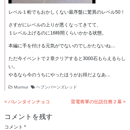
レベル１桁でもおかしくない最序盤に驚異のレベル50！
さすがにレベルの上りが悪くなってきてて、
１レベル上げるのに16時間くらいかかる状態。
本編に手を付ける元気がでないのでしかたないね…
ただ今イベントで２章クリアすると3000石もらえるらし
い。
やるなら今のうちにやったほうがお得だよなあ…
Murmur
ヘブンバーンズレッド
投
バレンタインチョコ
雷電将軍の伝説任務２幕
稿
コメントを残す
ナ
ビ
コメント
*