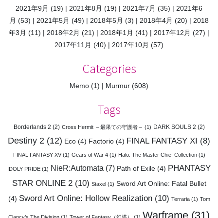
2021年9月
(19)
2021年8月
(19)
2021年7月
(35)
2021年6
月
(53)
2021年5月
(49)
2018年5月
(3)
2018年4月
(20)
2018
年3月
(11)
2018年2月
(21)
2018年1月
(41)
2017年12月
(27)
2017年11月
(40)
2017年10月
(57)
Categories
Memo
(1)
Murmur
(608)
Tags
Borderlands 2
(2)
DARK SOULS 2
(2)
Cross Hermit ～最果ての守護者～
(1)
Destiny 2
(12)
FINAL FANTASY XI
(8)
Eco
(4)
Factorio
(4)
FINAL FANTASY XV
(1)
Gears of War 4
(1)
Halo: The Master Chief Collection
(1)
PHANTASY
NieR:Automata
(7)
Path of Exile
(4)
IDOLY PRIDE
(1)
STAR ONLINE 2
(10)
Sword Art Online: Fatal Bullet
Staxel
(1)
Sword Art Online: Hollow Realization
(10)
(4)
Terraria
(1)
Tom
Warframe
(31)
Clancy’s The Division
(1)
Tower of Fantasy（幻塔）
(1)