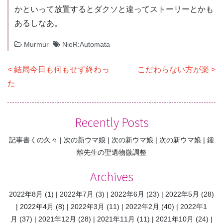
かといって放置するとダクソと違ってストーリーとかも
あるしなあ。
Murmur
NieR:Automata
投
結局今日も何もせず終わっ
こだわらない方が楽
稿
た
ナ
ビ
Recently Posts
ゲ
記事書くの久々
次の新ウマ娘
次の新ウマ娘
次の新ウマ娘
鍾
ー
離先生の聖遺物微調整
シ
ョ
Archives
ン
2022年8月
(1)
2022年7月
(3)
2022年6月
(23)
2022年5月
(28)
2022年4月
(8)
2022年3月
(11)
2022年2月
(40)
2022年1
月
(37)
2021年12月
(28)
2021年11月
(11)
2021年10月
(24)