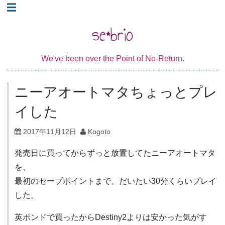
コ
☰
ン
se*brio
テ
ン
We've been over the Point of No-Return.
ツ
へ
ニーアオートマタちょっとプレ
ス
キ
イした
ッ
2017年11月12日
Kogoto
プ
発売日に買ってからずっと放置してたニーアオートマタ
を、
最初のセーブポイントまで、だいたい30分くらいプレイ
した。
英ポンドで買ったからDestiny2よりは安かった気がす