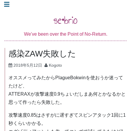
コ
☰
ン
se*brio
テ
ン
We've been over the Point of No-Return.
ツ
へ
感染ZAW失敗した
ス
キ
2018年5月12日
Kogoto
ッ
プ
オススメってみたからPlagueBokwinを使おうか迷って
たけど、
ATTERAXが攻撃速度0.9ちょいだしまあ何とかなるかと
思って作ったら失敗した。
攻撃速度0.85はさすがに遅すぎてスピンアタック1回に1
秒くらいかかる。