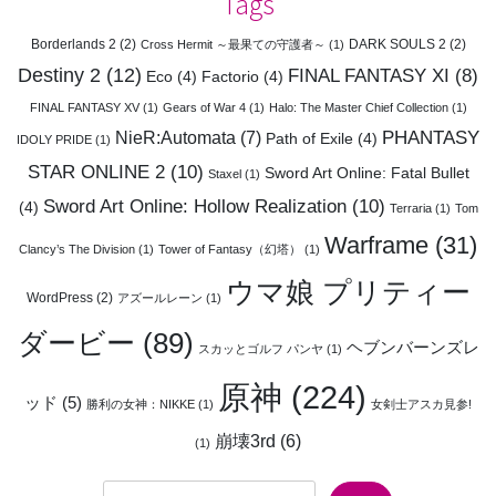
Tags
Borderlands 2
(2)
DARK SOULS 2
(2)
Cross Hermit ～最果ての守護者～
(1)
Destiny 2
(12)
FINAL FANTASY XI
(8)
Eco
(4)
Factorio
(4)
FINAL FANTASY XV
(1)
Gears of War 4
(1)
Halo: The Master Chief Collection
(1)
PHANTASY
NieR:Automata
(7)
Path of Exile
(4)
IDOLY PRIDE
(1)
STAR ONLINE 2
(10)
Sword Art Online: Fatal Bullet
Staxel
(1)
Sword Art Online: Hollow Realization
(10)
(4)
Terraria
(1)
Tom
Warframe
(31)
Clancy’s The Division
(1)
Tower of Fantasy（幻塔）
(1)
ウマ娘 プリティー
WordPress
(2)
アズールレーン
(1)
ダービー
(89)
ヘブンバーンズレ
スカッとゴルフ パンヤ
(1)
原神
(224)
ッド
(5)
勝利の女神：NIKKE
(1)
女剣士アスカ見参!
崩壊3rd
(6)
(1)
検