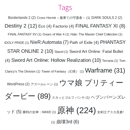
Tags
Borderlands 2
(2)
DARK SOULS 2
(2)
Cross Hermit ～最果ての守護者～
(1)
Destiny 2
(12)
FINAL FANTASY XI
(8)
Eco
(4)
Factorio
(4)
FINAL FANTASY XV
(1)
Gears of War 4
(1)
Halo: The Master Chief Collection
(1)
PHANTASY
NieR:Automata
(7)
Path of Exile
(4)
IDOLY PRIDE
(1)
STAR ONLINE 2
(10)
Sword Art Online: Fatal Bullet
Staxel
(1)
Sword Art Online: Hollow Realization
(10)
(4)
Terraria
(1)
Tom
Warframe
(31)
Clancy’s The Division
(1)
Tower of Fantasy（幻塔）
(1)
ウマ娘 プリティー
WordPress
(2)
アズールレーン
(1)
ダービー
(89)
ヘブンバーンズレ
スカッとゴルフ パンヤ
(1)
原神
(224)
ッド
(5)
勝利の女神：NIKKE
(1)
女剣士アスカ見参!
崩壊3rd
(6)
(1)