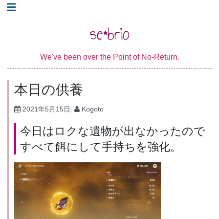
コ
☰
ン
se*brio
テ
ン
We've been over the Point of No-Return.
ツ
へ
本日の供養
ス
キ
2021年5月15日
Kogoto
ッ
今日はロクな遺物が出なかったので
プ
すべて餌にして手持ちを強化。