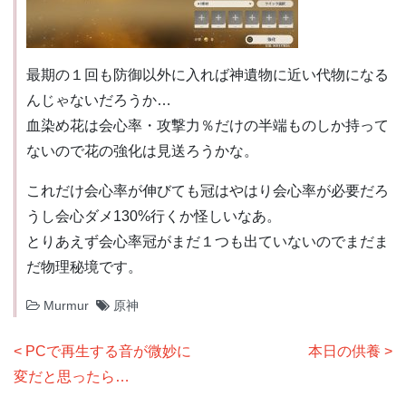
最期の１回も防御以外に入れば神遺物に近い代物になる
んじゃないだろうか…
血染め花は会心率・攻撃力％だけの半端ものしか持って
ないので花の強化は見送ろうかな。
これだけ会心率が伸びても冠はやはり会心率が必要だろ
うし会心ダメ130%行くか怪しいなあ。
とりあえず会心率冠がまだ１つも出ていないのでまだま
だ物理秘境です。
Murmur
原神
投
PCで再生する音が微妙に
本日の供養
稿
変だと思ったら…