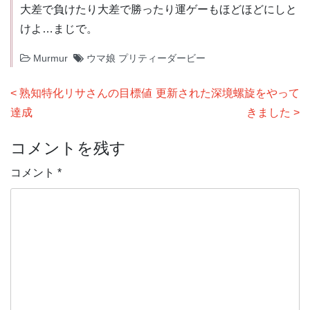
大差で負けたり大差で勝ったり運ゲーもほどほどにしと
けよ…まじで。
Murmur
ウマ娘 プリティーダービー
投
熟知特化リサさんの目標値
更新された深境螺旋をやって
稿
達成
きました
ナ
コメントを残す
ビ
ゲ
コメント
*
ー
シ
ョ
ン