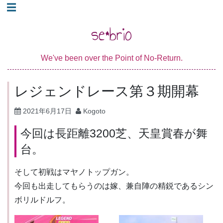
コ
☰
ン
se*brio
テ
ン
We've been over the Point of No-Return.
ツ
へ
レジェンドレース第３期開幕
ス
キ
2021年6月17日
Kogoto
ッ
今回は長距離3200芝、天皇賞春が舞
プ
台。
そして初戦はマヤノトップガン。
今回も出走してもらうのは嫁、兼自陣の精鋭であるシン
ボリルドルフ。