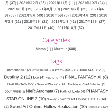
月
(37)
2021年12月
(28)
2021年11月
(11)
2021年10月
(24)
2021年9月
(19)
2021年8月
(19)
2021年7月
(35)
2021年6
月
(53)
2021年5月
(49)
2018年5月
(3)
2018年4月
(20)
2018
年3月
(11)
2018年2月
(21)
2018年1月
(41)
2017年12月
(27)
2017年11月
(40)
2017年10月
(57)
Categories
Memo
(1)
Murmur
(608)
Tags
Borderlands 2
(2)
DARK SOULS 2
(2)
Cross Hermit ～最果ての守護者～
(1)
Destiny 2
(12)
FINAL FANTASY XI
(8)
Eco
(4)
Factorio
(4)
FINAL FANTASY XV
(1)
Gears of War 4
(1)
Halo: The Master Chief Collection
(1)
PHANTASY
NieR:Automata
(7)
Path of Exile
(4)
IDOLY PRIDE
(1)
STAR ONLINE 2
(10)
Sword Art Online: Fatal Bullet
Staxel
(1)
Sword Art Online: Hollow Realization
(10)
(4)
Terraria
(1)
Tom