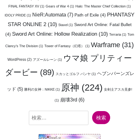
FINAL FANTASY XV
(1)
Gears of War 4
(1)
Halo: The Master Chief Collection
(1)
PHANTASY
NieR:Automata
(7)
Path of Exile
(4)
IDOLY PRIDE
(1)
STAR ONLINE 2
(10)
Sword Art Online: Fatal Bullet
Staxel
(1)
Sword Art Online: Hollow Realization
(10)
(4)
Terraria
(1)
Tom
Warframe
(31)
Clancy’s The Division
(1)
Tower of Fantasy（幻塔）
(1)
ウマ娘 プリティー
WordPress
(2)
アズールレーン
(1)
ダービー
(89)
ヘブンバーンズレ
スカッとゴルフ パンヤ
(1)
原神
(224)
ッド
(5)
勝利の女神：NIKKE
(1)
女剣士アスカ見参!
崩壊3rd
(6)
(1)
検
索: