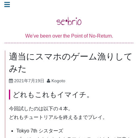
コ
☰
ン
se*brio
テ
ン
We've been over the Point of No-Return.
ツ
へ
適当にスマホのゲーム漁りして
ス
キ
みた
ッ
2021年7月19日
Kogoto
プ
どれもこれもイマイチ。
今回試したのは以下の４本。
どれもチュートリアルを終えるまでプレイ。
Tokyo 7th シスターズ