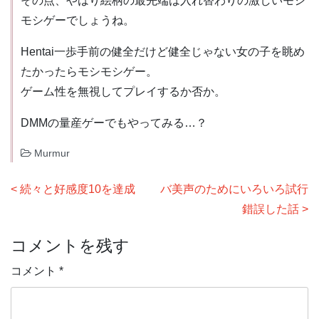
その点、やはり絵柄の最先端は入れ替わりの激しいモシ
モシゲーでしょうね。
Hentai一歩手前の健全だけど健全じゃない女の子を眺め
たかったらモシモシゲー。
ゲーム性を無視してプレイするか否か。
DMMの量産ゲーでもやってみる…？
Murmur
投
続々と好感度10を達成
バ美声のためにいろいろ試行
稿
錯誤した話
ナ
コメントを残す
ビ
ゲ
コメント
*
ー
シ