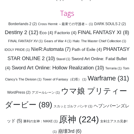
Tags
Borderlands 2
(2)
DARK SOULS 2
(2)
Cross Hermit ～最果ての守護者～
(1)
Destiny 2
(12)
FINAL FANTASY XI
(8)
Eco
(4)
Factorio
(4)
FINAL FANTASY XV
(1)
Gears of War 4
(1)
Halo: The Master Chief Collection
(1)
PHANTASY
NieR:Automata
(7)
Path of Exile
(4)
IDOLY PRIDE
(1)
STAR ONLINE 2
(10)
Sword Art Online: Fatal Bullet
Staxel
(1)
Sword Art Online: Hollow Realization
(10)
(4)
Terraria
(1)
Tom
Warframe
(31)
Clancy’s The Division
(1)
Tower of Fantasy（幻塔）
(1)
ウマ娘 プリティー
WordPress
(2)
アズールレーン
(1)
ダービー
(89)
ヘブンバーンズレ
スカッとゴルフ パンヤ
(1)
原神
(224)
ッド
(5)
勝利の女神：NIKKE
(1)
女剣士アスカ見参!
崩壊3rd
(6)
(1)