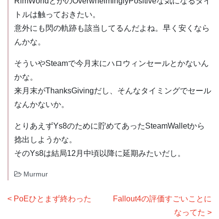
RimWorldとかのOverwhelminglyPositiveな気になるタイ
トルは触っておきたい。
意外にも閃の軌跡も該当してるんだよね。早く安くなら
んかな。
そういやSteamで今月末にハロウィンセールとかないん
かな。
来月末がThanksGivingだし、そんなタイミングでセール
なんかないか。
とりあえずYs8のために貯めてあったSteamWalletから
捻出しようかな。
そのYs8は結局12月中頃以降に延期みたいだし。
Murmur
投
PoEひとまず終わった
Fallout4の評価すごいことに
稿
なってた