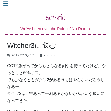
コ
☰
ン
se*brio
テ
ン
We've been over the Point of No-Return.
ツ
へ
Witcher3に悩む
ス
キ
2017年10月17日
Kogoto
ッ
プ
GOTY版が出てからもさらなる割引を待ってたけど、や
っとこさ60%オフ。
でも少なくともダクソ2があるうちはやらないだろうし
なあー。
ダクソ2は百害あって一利あるかないかみたいな扱いに
なってきた。