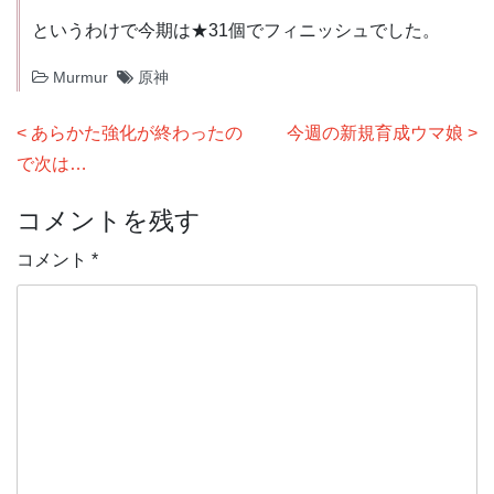
というわけで今期は★31個でフィニッシュでした。
Murmur
原神
投
あらかた強化が終わったの
今週の新規育成ウマ娘
稿
で次は…
ナ
コメントを残す
ビ
ゲ
コメント
*
ー
シ
ョ
ン