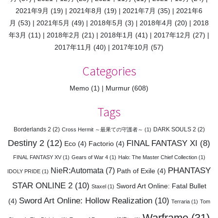
2021年9月
(19)
2021年8月
(19)
2021年7月
(35)
2021年6
月
(53)
2021年5月
(49)
2018年5月
(3)
2018年4月
(20)
2018
年3月
(11)
2018年2月
(21)
2018年1月
(41)
2017年12月
(27)
2017年11月
(40)
2017年10月
(57)
Categories
Memo
(1)
Murmur
(608)
Tags
Borderlands 2
(2)
DARK SOULS 2
(2)
Cross Hermit ～最果ての守護者～
(1)
Destiny 2
(12)
FINAL FANTASY XI
(8)
Eco
(4)
Factorio
(4)
FINAL FANTASY XV
(1)
Gears of War 4
(1)
Halo: The Master Chief Collection
(1)
PHANTASY
NieR:Automata
(7)
Path of Exile
(4)
IDOLY PRIDE
(1)
STAR ONLINE 2
(10)
Sword Art Online: Fatal Bullet
Staxel
(1)
Sword Art Online: Hollow Realization
(10)
(4)
Terraria
(1)
Tom
Warframe
(31)