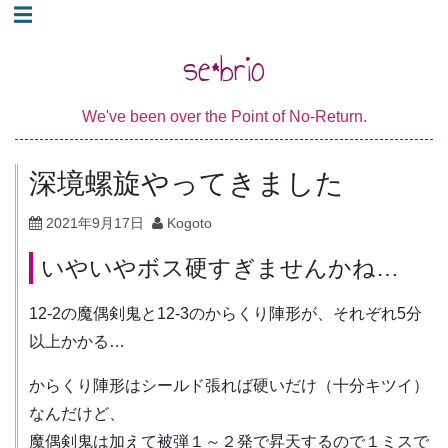
コ
☰
ン
se*brio
テ
ン
We've been over the Point of No-Return.
ツ
へ
深境螺旋やってきました
ス
キ
2021年9月17日
Kogoto
ッ
いやいやボス硬すぎませんかね…
プ
12-2の魔偶剣鬼と12-3のからくり陣形が、それぞれ5分
以上かかる…
からくり陣形はシールド張れば硬いだけ（十分キツイ）
なんだけど、
魔偶剣鬼は加えて被弾１～２発で昇天するので１ミスで