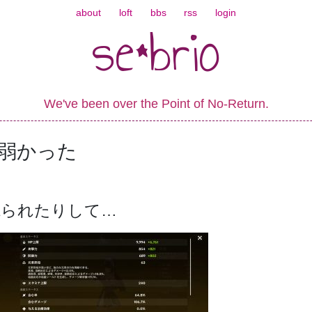
about
loft
bbs
rss
login
se*brio
We've been over the Point of No-Return.
弱かった
蹴られたりして…