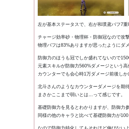
左が基本ステータスで、右が和璞鳶バフ7重
チャージ効率砂・物理杯・防御冠なので攻
物理バフは83%ありますが思ったようにダ
防御力のほうも冠でしか盛れてないので150
元素スキルが防御力560%ダメージという
カウンターでも会心時1万ダメージ前後しか
北斗さんのようなカウンターダメージを期
まさかここまで弱いとは…って感じです。
基礎防御力を見るとわかりますが、防御力
同様の他のキャラと比べて基礎防御力が100
なので防御力特化してもそれほど伸びない