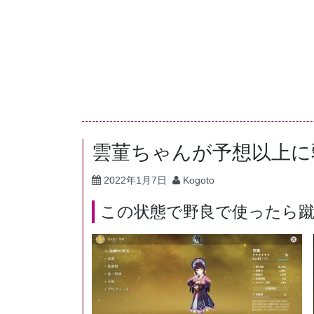
コ
ン
テ
ン
ツ
へ
ス
キ
雲菫ちゃんが予想以上に
ッ
2022年1月7日
Kogoto
プ
この状態で野良で使ったら