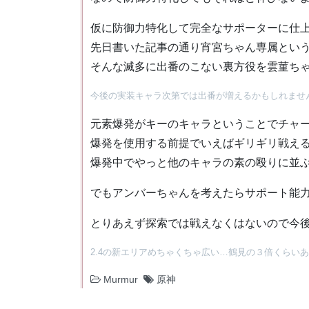
仮に防御力特化して完全なサポーターに仕
先日書いた記事の通り宵宮ちゃん専属とい
そんな滅多に出番のこない裏方役を雲菫ち
今後の実装キャラ次第では出番が増えるかもしれませ
元素爆発がキーのキャラということでチャ
爆発を使用する前提でいえばギリギリ戦え
爆発中でやっと他のキャラの素の殴りに並
でもアンバーちゃんを考えたらサポート能
とりあえず探索では戦えなくはないので今
2.4の新エリアめちゃくちゃ広い…鶴見の３倍くらい
Murmur
原神