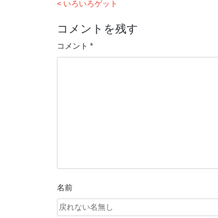
投
いろいろゲット
稿
コメントを残す
ナ
ビ
コメント
*
ゲ
ー
シ
ョ
ン
名前