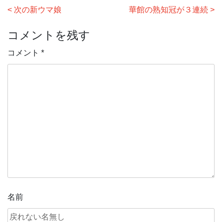
投
次の新ウマ娘
華館の熟知冠が３連続
稿
コメントを残す
ナ
ビ
コメント
*
ゲ
ー
シ
ョ
ン
名前