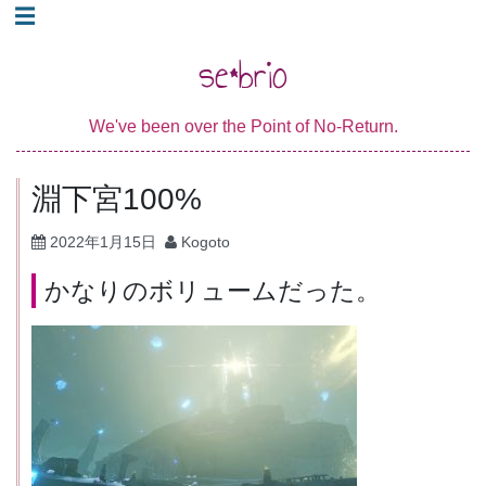
コ
☰
ン
se*brio
テ
ン
We've been over the Point of No-Return.
ツ
へ
淵下宮100%
ス
キ
2022年1月15日
Kogoto
ッ
かなりのボリュームだった。
プ