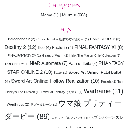
Categories
Memo
(1)
Murmur
(608)
Tags
Borderlands 2
(2)
DARK SOULS 2
(2)
Cross Hermit ～最果ての守護者～
(1)
Destiny 2
(12)
FINAL FANTASY XI
(8)
Eco
(4)
Factorio
(4)
FINAL FANTASY XV
(1)
Gears of War 4
(1)
Halo: The Master Chief Collection
(1)
PHANTASY
NieR:Automata
(7)
Path of Exile
(4)
IDOLY PRIDE
(1)
STAR ONLINE 2
(10)
Sword Art Online: Fatal Bullet
Staxel
(1)
Sword Art Online: Hollow Realization
(10)
(4)
Terraria
(1)
Tom
Warframe
(31)
Clancy’s The Division
(1)
Tower of Fantasy（幻塔）
(1)
ウマ娘 プリティー
WordPress
(2)
アズールレーン
(1)
ダービー
(89)
ヘブンバーンズレ
スカッとゴルフ パンヤ
(1)