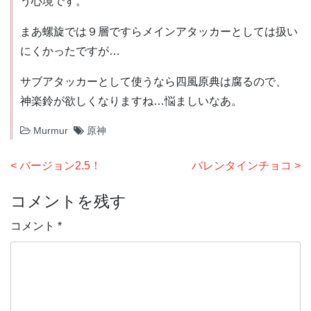
う心境です。
まあ螺旋では９層ですらメインアタッカーとしては扱い
にくかったですが…
サブアタッカーとして使うなら四風原典は腐るので、
神楽鈴が欲しくなりますね…悩ましいなあ。
Murmur
原神
投
バージョン2.5！
バレンタインチョコ
稿
コメントを残す
ナ
ビ
コメント
*
ゲ
ー
シ