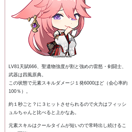
LV81天賦666、聖遺物強度が割と強めの雷怒・剣闘士、
武器は四風原典。
この状態で元素スキルダメージ１発6000ほど（会心率約
100％）。
約１秒ごと？に３ヒットさせられるので火力はフィッシ
ュルちゃんと比べると上かなあ。
元素スキルはクールタイムが短いので常時出し続けるこ