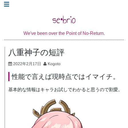
コ
☰
ン
se*brio
テ
ン
We've been over the Point of No-Return.
ツ
へ
八重神子の短評
ス
キ
2022年2月17日
Kogoto
ッ
性能で言えば現時点ではイマイチ。
プ
基本的な情報はキャラお試しでわかると思うので割愛。