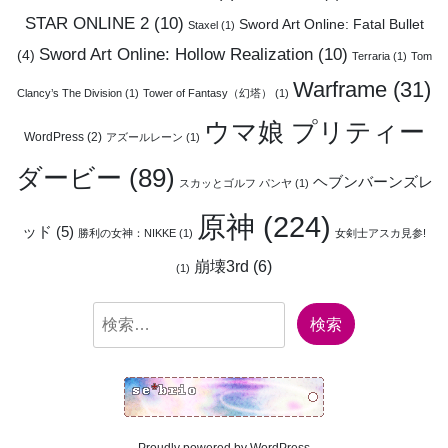
STAR ONLINE 2
(10)
Sword Art Online: Fatal Bullet
Staxel
(1)
Sword Art Online: Hollow Realization
(10)
(4)
Terraria
(1)
Tom
Warframe
(31)
Clancy’s The Division
(1)
Tower of Fantasy（幻塔）
(1)
ウマ娘 プリティー
WordPress
(2)
アズールレーン
(1)
ダービー
(89)
ヘブンバーンズレ
スカッとゴルフ パンヤ
(1)
原神
(224)
ッド
(5)
勝利の女神：NIKKE
(1)
女剣士アスカ見参!
崩壊3rd
(6)
(1)
検
索: