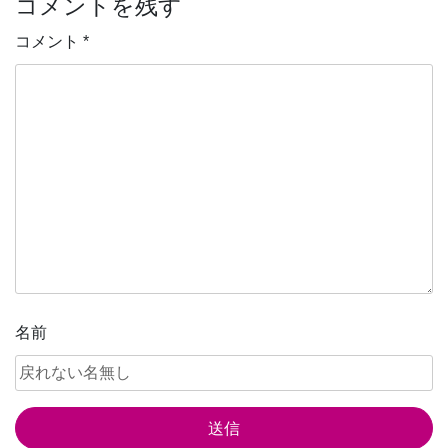
コメントを残す
ナ
ビ
コメント
*
ゲ
ー
シ
ョ
ン
名前