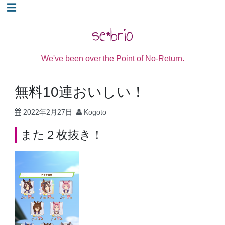
コ
☰
ン
se*brio
テ
ン
We've been over the Point of No-Return.
ツ
へ
無料10連おいしい！
ス
キ
2022年2月27日
Kogoto
ッ
また２枚抜き！
プ