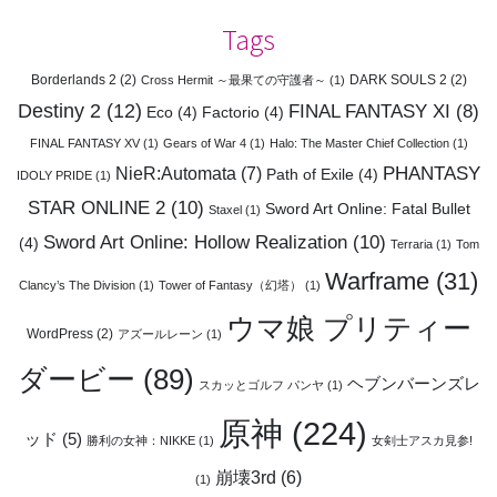
Tags
Borderlands 2
(2)
DARK SOULS 2
(2)
Cross Hermit ～最果ての守護者～
(1)
Destiny 2
(12)
FINAL FANTASY XI
(8)
Eco
(4)
Factorio
(4)
FINAL FANTASY XV
(1)
Gears of War 4
(1)
Halo: The Master Chief Collection
(1)
PHANTASY
NieR:Automata
(7)
Path of Exile
(4)
IDOLY PRIDE
(1)
STAR ONLINE 2
(10)
Sword Art Online: Fatal Bullet
Staxel
(1)
Sword Art Online: Hollow Realization
(10)
(4)
Terraria
(1)
Tom
Warframe
(31)
Clancy’s The Division
(1)
Tower of Fantasy（幻塔）
(1)
ウマ娘 プリティー
WordPress
(2)
アズールレーン
(1)
ダービー
(89)
ヘブンバーンズレ
スカッとゴルフ パンヤ
(1)
原神
(224)
ッド
(5)
勝利の女神：NIKKE
(1)
女剣士アスカ見参!
崩壊3rd
(6)
(1)