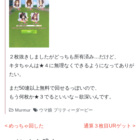
２枚抜きしましたがどっちも所有済み…だけど、
キタちゃんは★４に無理なくできるようになってありが
たい。
まだ50連以上無料で回せるっぽいので、
もう何枚か★３でるといいな～欲深いんです。
Murmur
ウマ娘 プリティーダービー
投
めっちゃ回した
通算３枚目URゲット
稿