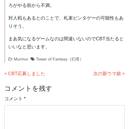
ろがやる前から不満。
対人戦もあるとのことで、札束ビンタゲーの可能性もあ
りそう。
まあ気になるゲームなのは間違いないのでCBT当たると
いいなと思います。
Murmur
Tower of Fantasy（幻塔）
投
CBT応募しました
次の新ウマ娘
稿
コメントを残す
ナ
ビ
コメント
*
ゲ
ー
シ