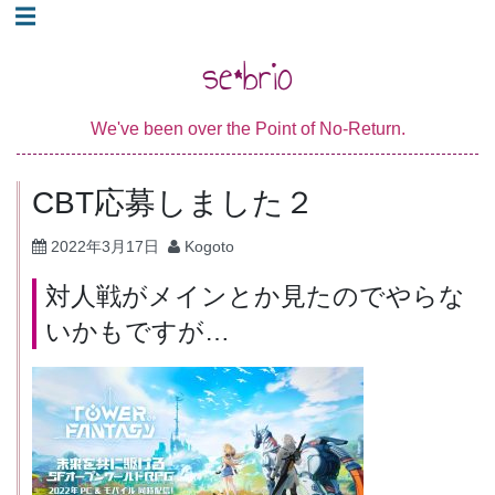
コ
☰
ン
se*brio
テ
ン
We've been over the Point of No-Return.
ツ
へ
CBT応募しました２
ス
キ
2022年3月17日
Kogoto
ッ
対人戦がメインとか見たのでやらな
プ
いかもですが…