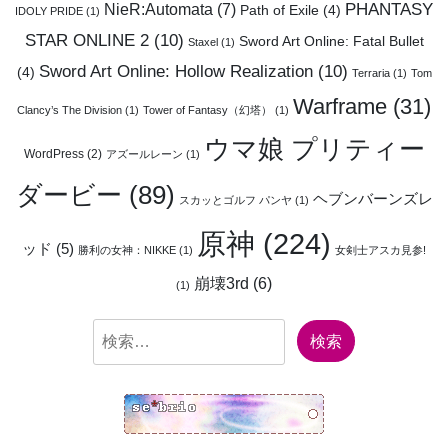
PHANTASY
NieR:Automata
(7)
Path of Exile
(4)
IDOLY PRIDE
(1)
STAR ONLINE 2
(10)
Sword Art Online: Fatal Bullet
Staxel
(1)
Sword Art Online: Hollow Realization
(10)
(4)
Terraria
(1)
Tom
Warframe
(31)
Clancy’s The Division
(1)
Tower of Fantasy（幻塔）
(1)
ウマ娘 プリティー
WordPress
(2)
アズールレーン
(1)
ダービー
(89)
ヘブンバーンズレ
スカッとゴルフ パンヤ
(1)
原神
(224)
ッド
(5)
勝利の女神：NIKKE
(1)
女剣士アスカ見参!
崩壊3rd
(6)
(1)
検
索: