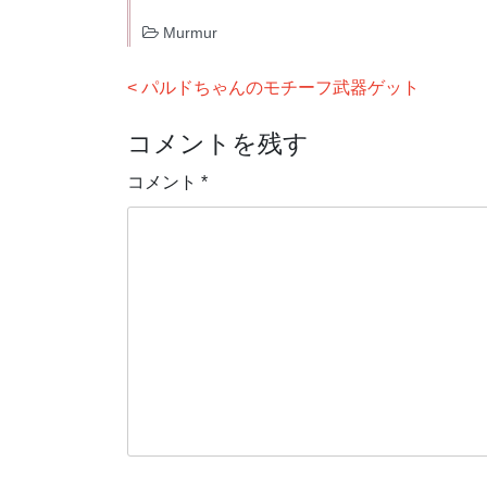
Murmur
投
パルドちゃんのモチーフ武器ゲット
稿
コメントを残す
ナ
ビ
コメント
*
ゲ
ー
シ
ョ
ン