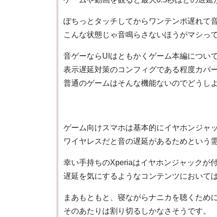
ぽちっとタッチしてからワンテンポ遅れて
こんな状態じゃ音鳴らさないほうがマシっ
音ゲーならUIはともかくゲーム本編につい
表示遅延対策のコンフィグである程度カバ
普通のゲームはそんな機能ないのでどうし
ゲーム向けスマホは基本的にイヤホンジャ
ワイヤレスだと音の遅延があるためという
幸い手持ちのXperiaはイヤホンジャックが
遅延を気にするようなコンテンツにおいて
まあもともと、寝ながらナニカを聴くため
そのあたりは割り切るしかなさそうです。