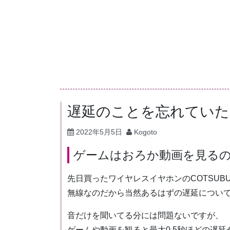
コ
ン
テ
ン
ツ
へ
ス
キ
遅延のことを忘れていた
ッ
2022年5月5日
Kogoto
プ
ゲームはおろか動画を見る
先日買ったワイヤレスイヤホンのCOTSUB
無線なのだから当然あるはずの遅延につい
音だけを聞いてる分には問題ないですが、
ゲームや動画を観ると最大0.5秒ほどの遅