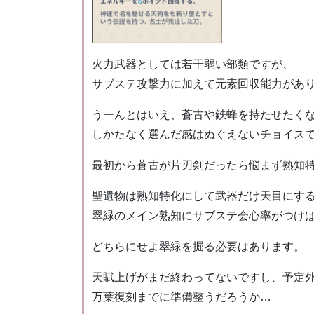
火力武器としては若干弱い部類ですが、
サブステ攻撃力に加えて元素回収能力があ
うーんとはいえ、蒼古や鉄蜂を持たせたく
しかたなく選んだ感はぬぐえないチョイス
最初から蒼古が片刃剣だったら悩まず熟知
聖遺物は熟知特化にして武器だけ天目にす
翠緑のメイン熟知にサブステ会心率がつけ
どちらにせよ翠緑を掘る必要はあります。
天賦上げがまだ終わってないですし、予定
万葉復刻までに準備整うだろうか…