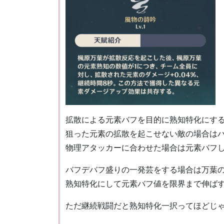
拡散による元素バフを目的に熟知特化にす
狙った元素の拡散を起こせない敵の場合は
物理アタッカーに合わせた場合は元素バフ
バフデバフ盛りの一発芸をする場合は万葉
熟知特化にして元素バフ値を限界まで伸ば
ただ継続戦闘だと熟知特化一択ってほどじ