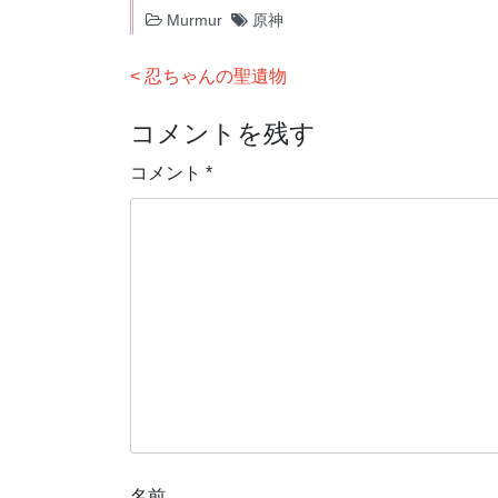
Murmur
原神
投
忍ちゃんの聖遺物
稿
コメントを残す
ナ
ビ
コメント
*
ゲ
ー
シ
ョ
ン
名前