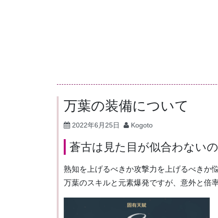
コ
ン
テ
ン
ツ
へ
ス
キ
万葉の装備について
ッ
2022年6月25日
Kogoto
プ
蒼古は見た目が似合わない
熟知を上げるべきか攻撃力を上げるべきか
万葉のスキルと元素爆発ですが、意外と倍