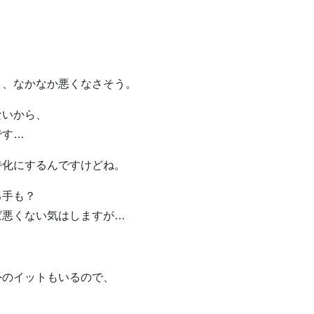
り、なかなか悪くなさそう。
ないから、
です…
特化にするんですけどね。
る手も？
ば悪くない気はしますが…
外のイットもいるので、