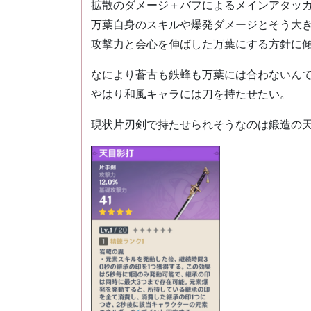
拡散のダメージ＋バフによるメインアタッ
万葉自身のスキルや爆発ダメージとそう大
攻撃力と会心を伸ばした万葉にする方針に
なにより蒼古も鉄蜂も万葉には合わないん
やはり和風キャラには刀を持たせたい。
現状片刃剣で持たせられそうなのは鍛造の