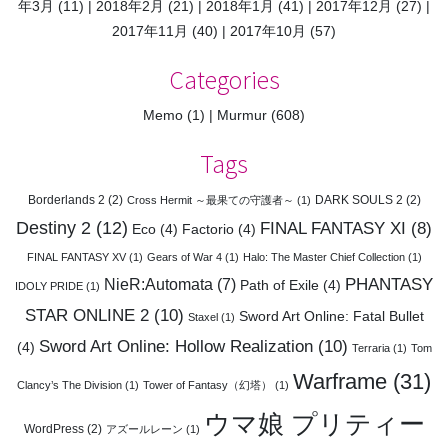
年3月
(11)
2018年2月
(21)
2018年1月
(41)
2017年12月
(27)
2017年11月
(40)
2017年10月
(57)
Categories
Memo
(1)
Murmur
(608)
Tags
Borderlands 2
(2)
DARK SOULS 2
(2)
Cross Hermit ～最果ての守護者～
(1)
Destiny 2
(12)
FINAL FANTASY XI
(8)
Eco
(4)
Factorio
(4)
FINAL FANTASY XV
(1)
Gears of War 4
(1)
Halo: The Master Chief Collection
(1)
PHANTASY
NieR:Automata
(7)
Path of Exile
(4)
IDOLY PRIDE
(1)
STAR ONLINE 2
(10)
Sword Art Online: Fatal Bullet
Staxel
(1)
Sword Art Online: Hollow Realization
(10)
(4)
Terraria
(1)
Tom
Warframe
(31)
Clancy’s The Division
(1)
Tower of Fantasy（幻塔）
(1)
ウマ娘 プリティー
WordPress
(2)
アズールレーン
(1)