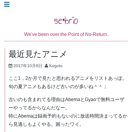
コ
☰
ン
se*brio
テ
ン
We've been over the Point of No-Return.
ツ
へ
最近見たアニメ
ス
キ
2017年10月8日
Kogoto
ッ
プ
ここ1，2か月で見たと思われるアニメをリストあっぽ。
旬の夏アニメもあるけど古いのが多いね＾＾；
古いのも含まれてる理由はAbemaとGyaoで無料ユーザ
ーやってるからなんだなー。
特にAbemaは録画予約もないのに放送時間決まってるか
ら見逃しもよくやる。困ったワイ。