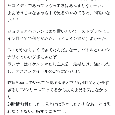
たコメディであってラヴｗ要素はあんまりなかった。
まあそうじゃなきゃ途中で見るのやめてるわ。間違いな
い＾＾
ジョジョとハガレンはまあ置いといて、ストブラをヒロ
イン目当てで何とかみた。（ヒロイン達が）よかった。
Fateがかなりよくできてたんだよなー、バトルといいシ
ナリオといいツボにきたぞ。
ランサーはイケメンｗだし主人公（最期だけ）強かった
し、オススメタイトルの1本になったね。
昨日Abemaでやってた劇場版まどマギは4時間とか長す
ぎるしTVシリーズ知ってるからあんま見る気しなかっ
た。
24時間無料だったし見とけば良かったかもなあ、とは思
わなくもない。時すでにおすし。