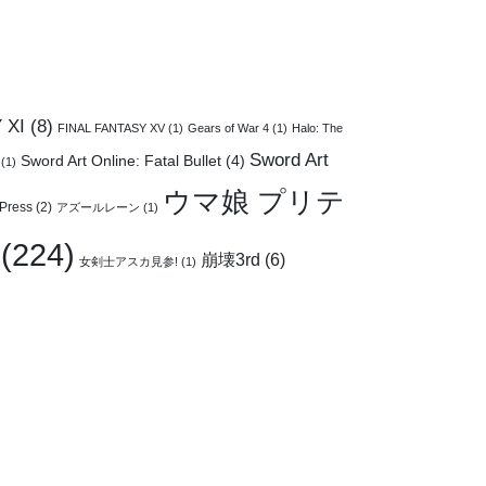
 XI
(8)
FINAL FANTASY XV
(1)
Gears of War 4
(1)
Halo: The
Sword Art
Sword Art Online: Fatal Bullet
(4)
(1)
ウマ娘 プリテ
Press
(2)
アズールレーン
(1)
(224)
崩壊3rd
(6)
女剣士アスカ見参!
(1)