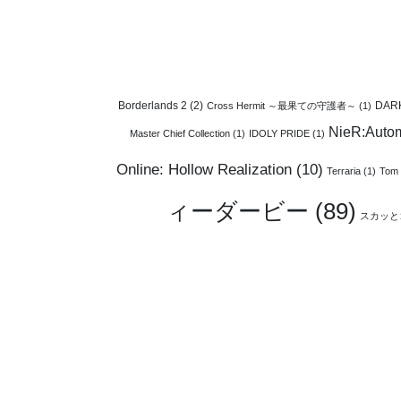
Borderlands 2
(2)
DAR
Cross Hermit ～最果ての守護者～
(1)
NieR:Auto
Master Chief Collection
(1)
IDOLY PRIDE
(1)
Online: Hollow Realization
(10)
Terraria
(1)
Tom 
ィーダービー
(89)
スカッと