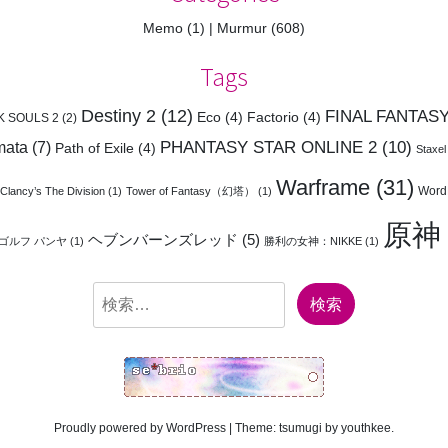
Memo
(1)
Murmur
(608)
Tags
Destiny 2
(12)
FINAL FANTASY
Eco
(4)
Factorio
(4)
K SOULS 2
(2)
PHANTASY STAR ONLINE 2
(10)
mata
(7)
Path of Exile
(4)
Staxel
Warframe
(31)
Word
Clancy’s The Division
(1)
Tower of Fantasy（幻塔）
(1)
原神
ヘブンバーンズレッド
(5)
ゴルフ パンヤ
(1)
勝利の女神：NIKKE
(1)
検
索:
Proudly powered by WordPress
|
Theme:
tsumugi
by
youthkee
.