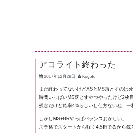
コ
ン
テ
ン
ツ
へ
ス
キ
アコライト終わった
ッ
2017年12月28日
Kogoto
プ
まだ終わってないけどASとMS落とすのは
時間いっぱいMS落とすやつやったけど2枚
残念だけど確率4%らしいし仕方ないね、一
しかしMS+BRやっぱバランスおかしい。
スラ格でスタートから軽く4,5桁でるから