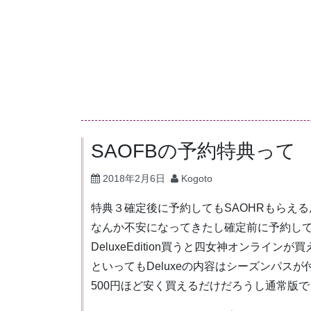
コ
ン
テ
ン
ツ
へ
ス
キ
SAOFBの予約特典って
ッ
2018年2月6日
Kogoto
プ
特典３確定後に予約してもSAOHRもらえ
なんか不安になってきたし確定前に予約し
DeluxeEdition買うと四女神オンライン
といってもDeluxeの内容はシーズンパス
500円ほど安く買えるだけだろうし通常版