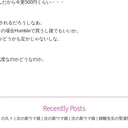
んだから今更500円くらい・・・
されるだろうしなあ。
場合Humbleで買うし後でもいいか。
のかどうかも定かじゃないしな。
成度なのかどうなのか。
Recently Posts
くの久々
次の新ウマ娘
次の新ウマ娘
次の新ウマ娘
鍾離先生の聖遺