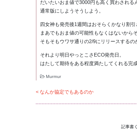
だいたいおま値で3000円も高く買わされる
通常版にしようそうしよう。
四女神も発売後1週間はおそらくかなり割引
まあでもおま値の可能性もなくはないからその
そもそもウワサ通りの2/9にリリースする
それより明日やっとこさECO発売日。
はたして期待をある程度満たしてくれる完
Murmur
投
なんか協定でもあるのか
稿
ナ
ビ
記事書
ゲ