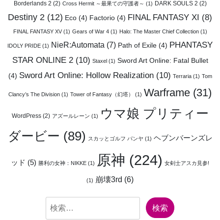
Borderlands 2
(2)
DARK SOULS 2
(2)
Cross Hermit ～最果ての守護者～
(1)
Destiny 2
(12)
FINAL FANTASY XI
(8)
Eco
(4)
Factorio
(4)
FINAL FANTASY XV
(1)
Gears of War 4
(1)
Halo: The Master Chief Collection
(1)
PHANTASY
NieR:Automata
(7)
Path of Exile
(4)
IDOLY PRIDE
(1)
STAR ONLINE 2
(10)
Sword Art Online: Fatal Bullet
Staxel
(1)
Sword Art Online: Hollow Realization
(10)
(4)
Terraria
(1)
Tom
Warframe
(31)
Clancy’s The Division
(1)
Tower of Fantasy（幻塔）
(1)
ウマ娘 プリティー
WordPress
(2)
アズールレーン
(1)
ダービー
(89)
ヘブンバーンズレ
スカッとゴルフ パンヤ
(1)
原神
(224)
ッド
(5)
勝利の女神：NIKKE
(1)
女剣士アスカ見参!
崩壊3rd
(6)
(1)
検
索: