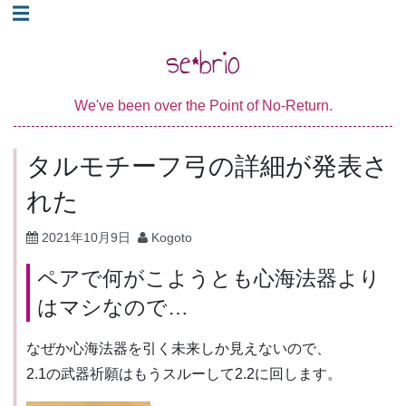
コ
☰
ン
se*brio
テ
ン
We've been over the Point of No-Return.
ツ
へ
タルモチーフ弓の詳細が発表さ
ス
キ
れた
ッ
2021年10月9日
Kogoto
プ
ペアで何がこようとも心海法器より
はマシなので…
なぜか心海法器を引く未来しか見えないので、
2.1の武器祈願はもうスルーして2.2に回します。